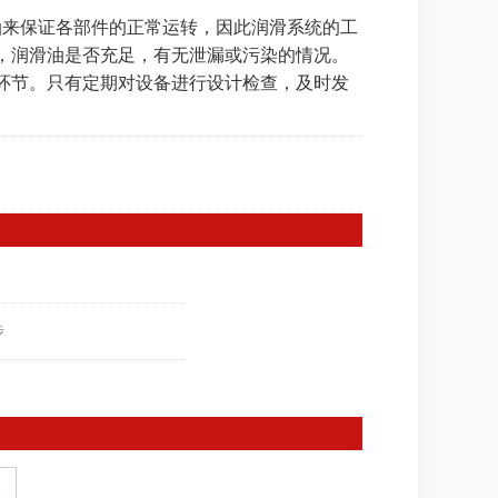
证各部件的正常运转，因此润滑系统的工
，润滑油是否充足，有无泄漏或污染的情况。
。只有定期对设备进行设计检查，及时发
步