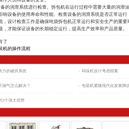
备的润滑系统进行检查。拆包机在运行过程中需要大量的润滑油来保
响设备的使用寿命和性能。检查设备的润滑系统是否正常运行
，设计检查工作是确保吨袋拆包机正常运行和安全生产的重要环节
，才能保证设备的长期稳定运行，提高生产效率和产品质量。
没有了
装机的操作流程
伤力的破拱系统
码垛机设计考虑因素
气怎么解决？
包装机紧随现代化发展脚
的3个强大优势