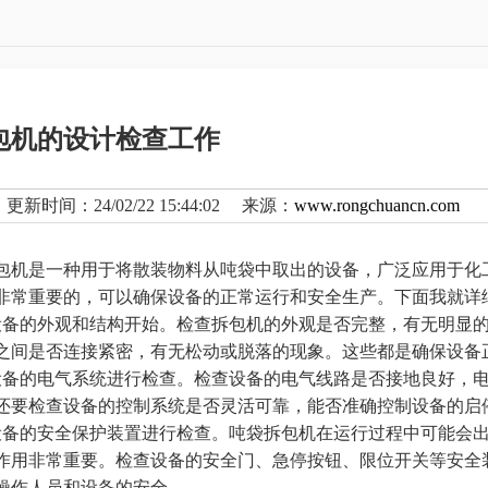
包机的设计检查工作
更新时间：24/02/22 15:44:02 来源：
www.rongchuancn.com
一种用于将散装物料从吨袋中取出的设备，广泛应用于化工、建材
常重要的，可以确保设备的正常运行和安全生产。下面我就详细
设备的外观和结构开始。检查拆包机的外观是否完整，有无明显的损
部件之间是否连接紧密，有无松动或脱落的现象。这些都是确保设备
设备的电气系统进行检查。检查设备的电气线路是否接地良好
，还要检查设备的控制系统是否灵活可靠，能否准确控制设备的启
设备的安全保护装置进行检查。吨袋拆包机在运行过程中可能会出现各种意外
用非常重要。检查设备的安全门、急停按钮、限位开关
保操作人员和设备的安全。