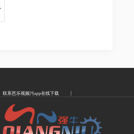
联系芭乐视频污app在线下载