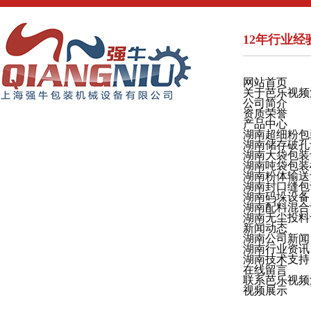
12年行业经验
网站首页
关于芭乐视频
公司简介
资质荣誉
产品中心
湖南超细粉包
湖南储存破孔
湖南大袋包装
湖南吨袋包装
湖南粉体输送
湖南封口缝包
湖南码垛设备
湖南配料混合
湖南无尘投料
新闻动态
湖南公司新闻
湖南行业资讯
湖南技术支持
在线留言
联系芭乐视频
视频展示