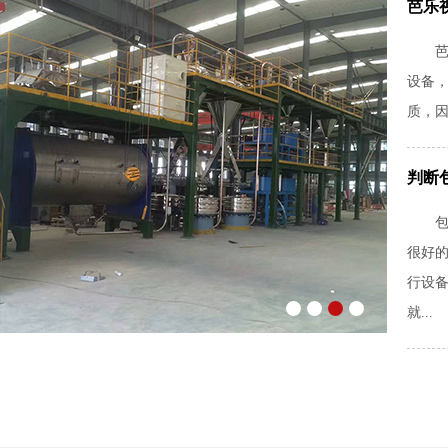
芭乐
芭乐
设备
质
判断
包装机
很好的
行设备
就...